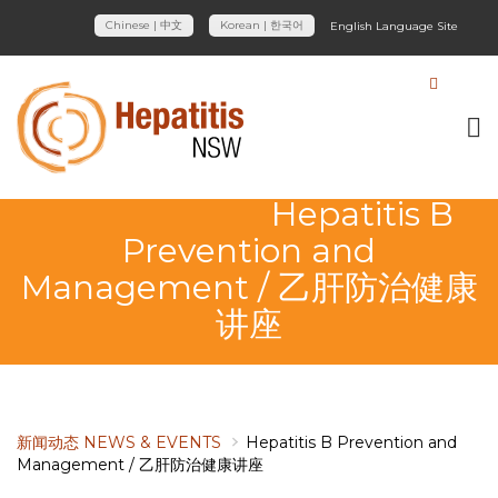
Chinese | 中文
Korean | 한국어
English Language Site
Hepatitis B
Prevention and
Management / 乙肝防治健康
讲座
新闻动态 NEWS & EVENTS
Hepatitis B Prevention and
Management / 乙肝防治健康讲座