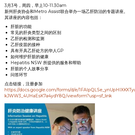
3月3号，周四，早上10-11.30am
新州肝炎协会和Metro Assist联合举办一场乙肝防治的专题讲座。
其讲座的内容包括：
肝脏的功能
常见的肝炎类型之间的区别
乙肝的检测和监测
乙肝疫苗的接种
具有开具乙肝处方的华人GP
如何维护肝脏的健康
Hepatitis NSW 所提供的服务和帮助
肝脏的个人故事分享
问答环节
点击链接，注册参加
https://docs.google.com/forms/d/e/1FAIpQLSe_ynUpHIXKXTy
kJWW3_4UHaEsK7a4ydY8Q/viewform?usp=sf_link