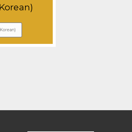
orean)
orean)