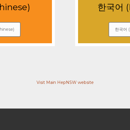
inese)
한국어 (K
inese)
한국어 (K
Visit Main HepNSW website