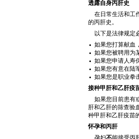
透露自身丙肝史
在日常生活和工作
的丙肝史。
以下是法律规定必
如果您打算献血
如果您被聘用为
如果您申请人寿
如果您有意在陆
如果您是职业拳
接种甲肝和乙肝疫
如果您目前患有或
肝和乙肝的筛查验
种甲肝和乙肝疫苗
怀孕和丙肝
孕妇
不
能接受丙