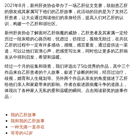
2021年8月，新州肝炎协会举办了一场乙肝征文竞赛，鼓励患乙肝
的朋友或其家属写下他们的乙肝故事，此活动的目的是为了支持乙
肝患者，让大众通过阅读他们的亲身经历，提高人们对乙肝的认
识，构建一个乙肝和谐社区。
新州肝炎协会了解面对乙肝病魔的威胁，乙肝患者及其家属一定经
历过一段灰暗的心路历程，忧虑过，彷徨过，孤独无助过，在共抗
乙肝的过程中一定有许多感动，感慨，感言要发，通过提供这一渠
道，可以让他们宣泄心声，把感受写出来，同时也让更多的乙肝病
友从中得到启发，希望和温暖。
经过一个月的征集和筛查，我们评选出了5位优秀的作品，其中三个
作品来自乙肝患者的个人故事，叙述了诊断的时间，经历过治疗，
歧视，婚育和人生规划等。另外两个作品从亲友的角度描述了乙肝
给他们亲人和家庭带来的影响。作者在叙述跟病魔斗争的道路上，
体现出了各种家人无私的爱和温暖的瞬间。点击阅读获奖的故事作
品：
我的乙肝故事
我和我的乙肝故事
一种无痛一直存在
哥哥的42岁