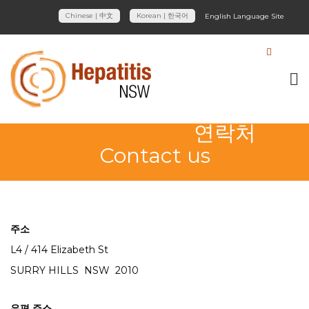
Chinese | 中文
Korean | 한국어
English Language Site
연락처
Contact us
주소
L4 / 414 Elizabeth St
SURRY HILLS NSW 2010
우편 주소