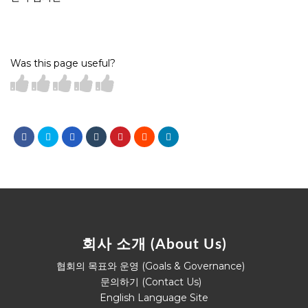
Was this page useful?
회사 소개 (About Us)
협회의 목표와 운영 (Goals & Governance)
문의하기 (Contact Us)
English Language Site